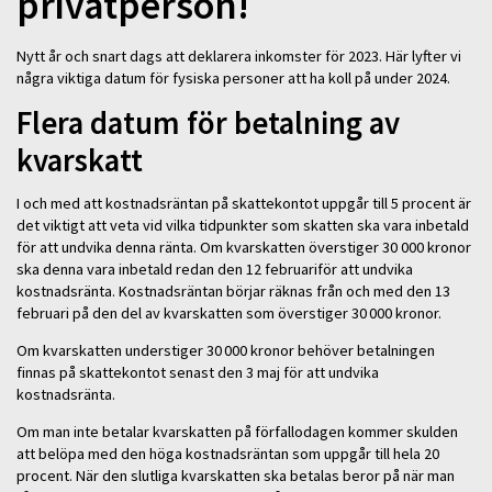
privatperson!
Nytt år och snart dags att deklarera inkomster för 2023. Här lyfter vi
några viktiga datum för fysiska personer att ha koll på under 2024.
Flera datum för betalning av
kvarskatt
I och med att kostnadsräntan på skattekontot uppgår till 5 procent är
det viktigt att veta vid vilka tidpunkter som skatten ska vara inbetald
för att undvika denna ränta. Om kvarskatten överstiger 30 000 kronor
ska denna vara inbetald redan den 12 februariför att undvika
kostnadsränta. Kostnadsräntan börjar räknas från och med den 13
februari på den del av kvarskatten som överstiger 30 000 kronor.
Om kvarskatten understiger 30 000 kronor behöver betalningen
finnas på skattekontot senast den 3 maj för att undvika
kostnadsränta.
Om man inte betalar kvarskatten på förfallodagen kommer skulden
att belöpa med den höga kostnadsräntan som uppgår till hela 20
procent. När den slutliga kvarskatten ska betalas beror på när man