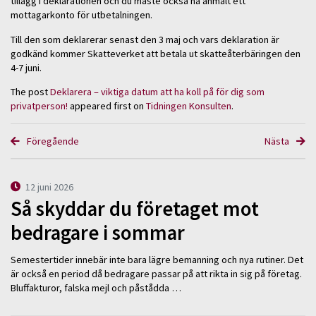
tillägg i deklarationen och du måste också ha anmält ett
mottagarkonto för utbetalningen.
Till den som deklarerar senast den 3 maj och vars deklaration är
godkänd kommer Skatteverket att betala ut skatteåterbäringen den
4-7 juni.
The post
Deklarera – viktiga datum att ha koll på för dig som
privatperson!
appeared first on
Tidningen Konsulten
.
Föregående
Nästa
12 juni 2026
Så skyddar du företaget mot
bedragare i sommar
Semestertider innebär inte bara lägre bemanning och nya rutiner. Det
är också en period då bedragare passar på att rikta in sig på företag.
Bluffakturor, falska mejl och påstådda …