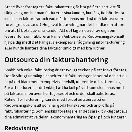
Att se över företagets fakturahantering är bra på flera sätt. Att få
rådgivning om hur man fakturerar sina kunder, hur lång tid bör det ta
innan man fakturerar och vad måste finnas med på den faktura som
företaget skickar ut? Hög kvalitet är viktig när det handlar om att be
om att få betalt av sina kunder. Allt det lagen kräver av dig som
leverantör som fakturerar kan en Auktoriserad Redovisningskonsult
hjälpa dig med! Det kan gälla exempelvis rådgivning inför fakturering
eller hur du hantera dina fakturor smidigt med bra rutiner.
Outsourca din fakturahantering
Snabb och enkel fakturering är ett tydligt tecken på ett friskt företag.
Det är viktigt ur många aspekter att faktureringen löper på och att du
är på det klara med exempelvis innehåll, utseende och utformning.
För att fakturera är det viktigt att ha koll på vad som ska finnas med
på fakturan men även hur följesedel och order skall paketeras.
Rutiner för fakturering kan du med fördel outsourca på en
Redovisningskonsult som har goda kunskaper och är proffs på
fakturahantering. Som enskild företagare är det särskilt viktigt att alla
dina administrativa delar i ekonomihanteringen löper på och fungerar.
Redovisning