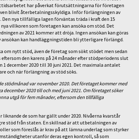
ttidsarbetet har påverkat förutsättningarna för företagen
även blivit återbetalningsskyldiga. Inför förlängningen av
Den nya tillfälliga lagen förväntas träda i kraft den 15
 de nya villkoren som företagen kan ansöka om stöd. Det
nledningen av 2021 kommer att dröja. Ingen ansökan kan göras
ny ansökan kan handläggningstiden bli ytterligare förlängd.
ka om nytt stöd, även de företag som sökt stödet men sedan
 eftersom den karens på 24 månader efter stödperiodens slut
n 1 december 2020 till 30 juni 2021. Det maximala antalet
re och när förlängning av stöd söks.
ionde stödmånad var november 2020. Det företaget kommer med
säga december 2020 till och med juni 2021. Om företaget söker
nna utgå för fem månader, eftersom den tillfälliga
r liknande de som har gällt under 2020. Nivåerna kvarstår
re stöd från staten. En skillnad är att utbetalningen av
roller som föreslås är krav på att lämna underlag som styrker
omständigheter utanför deras egen kontroll, så som