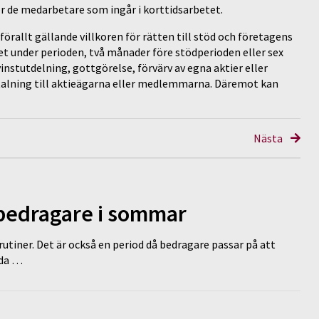
ör de medarbetare som ingår i korttidsarbetet.
örallt gällande villkoren för rätten till stöd och företagens
det under perioden, två månader före stödperioden eller sex
instutdelning, gottgörelse, förvärv av egna aktier eller
etalning till aktieägarna eller medlemmarna. Däremot kan
Nästa
 bedragare i sommar
tiner. Det är också en period då bedragare passar på att
dda …