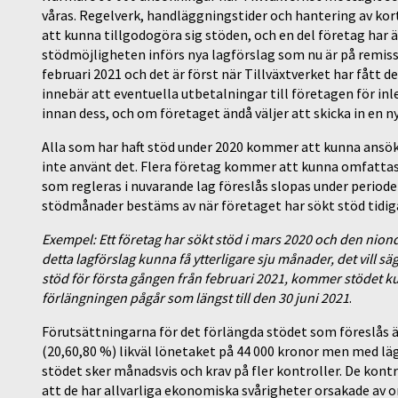
våras. Regelverk, handläggningstider och hantering av kor
att kunna tillgodogöra sig stöden, och en del företag har 
stödmöjligheten införs nya lagförslag som nu är på remiss. 
februari 2021 och det är först när Tillväxtverket har fått
innebär att eventuella utbetalningar till företagen för i
innan dess, och om företaget ändå väljer att skicka in en 
Alla som har haft stöd under 2020 kommer att kunna ansö
inte använt det. Flera företag kommer att kunna omfattas
som regleras i nuvarande lag föreslås slopas under periode
stödmånader bestäms av när företaget har sökt stöd tidiga
Exempel: Ett företag har sökt stöd i mars 2020 och den n
detta lagförslag kunna få ytterligare sju månader, det vill 
stöd för första gången från februari 2021, kommer stödet ku
förlängningen pågår som längst till den 30 juni 2021
.
Förutsättningarna för det förlängda stödet som föreslås ä
(20,60,80 %) likväl lönetaket på 44 000 kronor men med läg
stödet sker månadsvis och krav på fler kontroller. De kont
att de har allvarliga ekonomiska svårigheter orsakade av 