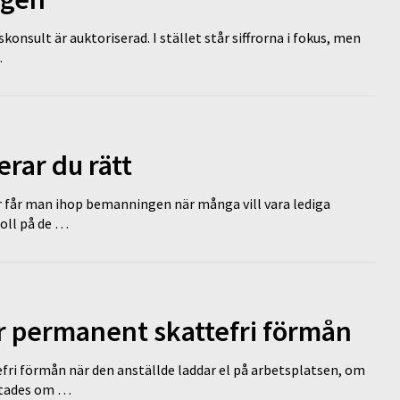
nsult är auktoriserad. I stället står siffrorna i fokus, men
…
erar du rätt
r får man ihop bemanningen när många vill vara lediga
koll på de …
ir permanent skattefri förmån
efri förmån när den anställde laddar el på arbetsplatsen, om
lutades om …