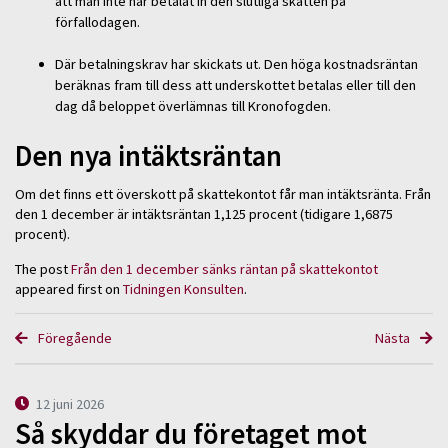
att man inte har betalat in den slutliga skatten på
förfallodagen.
Där betalningskrav har skickats ut. Den höga kostnadsräntan
beräknas fram till dess att underskottet betalas eller till den
dag då beloppet överlämnas till Kronofogden.
Den nya intäktsräntan
Om det finns ett överskott på skattekontot får man intäktsränta. Från
den 1 december är intäktsräntan 1,125 procent (tidigare 1,6875
procent).
The post
Från den 1 december sänks räntan på skattekontot
appeared first on
Tidningen Konsulten
.
Föregående
Nästa
12 juni 2026
Så skyddar du företaget mot