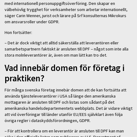
med internationell personuppgiftsöverföring. Den skapar en
välbehövlig trygghet för verksamheter som arbetar internationellt,
säger Carin Wenner, jurist och lärare på Srf konsulternas Mikrokurs
om ansvarsroller under GDPR.
Hon fortsätter:
– Det är dock viktigt att alltid säkerställa att leverantören eller
samarbetspartnern faktiskt är ansluten till DPF – något som inte alla
stora molnleverantörer är, även om man lätt kan tro det.
Vad innebär domen för företag i
praktiken?
För många svenska företag innebär domen att de kan fortsätta att
använda tjänsteleverantörer i USA så länge den amerikanska
mottagaren är ansluten till DPF och listas som sådant på det
amerikanska handelsdepartementets webbplats. Det är vidare viktigt
att vid överföringar till länder utanför EU/EES självklart även följa
övriga regler i dataskyddsförordningen, GDPR.
– För att kontrollera om en leverantör är ansluten till DPF kan man