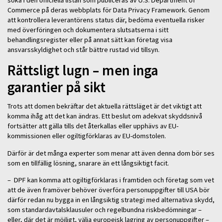
söka i den officiella listan som publiceras av U.S. Department of
Commerce på deras webbplats för Data Privacy Framework. Genom
att kontrollera leverantörens status där, bedöma eventuella risker
med överföringen och dokumentera slutsatserna i sitt
behandlingsregister eller på annat sätt kan företag visa
ansvarsskyldighet och står bättre rustad vid tillsyn.
Rättsligt lugn – men inga
garantier på sikt
Trots att domen bekräftar det aktuella rättsläget är det viktigt att
komma ihåg att det kan ändras. Ett beslut om adekvat skyddsnivå
fortsätter att gälla tills det återkallas eller upphävs av EU-
kommissionen eller ogiltigförklaras av EU-domstolen.
Därför är det många experter som menar att även denna dom bör ses
som en tillfällig lösning, snarare än ett långsiktigt facit.
– DPF kan komma att ogiltigförklaras i framtiden och företag som vet
att de även framöver behöver överföra personuppgifter till USA bör
därför redan nu bygga in en långsiktig strategi med alternativa skydd,
som standardavtalsklausuler och regelbundna riskbedömningar –
eller, där det är möjligt, välja europeisk lagring av personuppgifter –