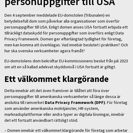
personuppgifter till USA
Den 4 september meddelade EU-domstolen (Tribunalen) en
betydelsefull dom som påverkar alla organisationer som överför
personuppgifter till USA. Enligt domen anses USA fortsatt erbjuda ett
tillräckligt dataskydd för personuppgifter som överförs enligt Data
Privacy Framework. Domen ger efterlängtad tydlighet för företag,
men kan komma att överklagas. Vad innebär beslutet i praktiken? Och
hur ska svenska verksamheter agera framåt?
EU-domstolens dom bekräftar EU-kommissionens beslut från juli 2023
om att en så kallad adekvat skyddsnivå i USA fortsatt är giltigt.
Ett välkommet klargörande
Detta innebär att det även framöver är tillåtet att föra över
personuppgifter till amerikanska verksamheter så länge dessa är
anslutna till ramverket
Data Privacy Framework (DPF)
. För företag
som använder amerikanska molntjänster, HR-system,
marknadsplattformar eller andra typer av digitala lösningar, innebär
det ett fortsatt användbart rättsligt stöd.
– Domen innebär ett välkommet klargörande för företag som arbetar