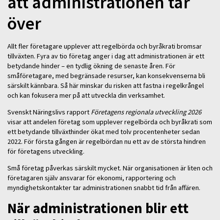
att administrationen tar
över
Allt fler företagare upplever att regelbörda och byråkrati bromsar
tillväxten. Fyra av tio företag anger i dag att administrationen är ett
betydande hinder – en tydlig ökning de senaste åren. För
småföretagare, med begränsade resurser, kan konsekvenserna bli
särskilt kännbara. Så här minskar du risken att fastna i regelkrångel
och kan fokusera mer på att utveckla din verksamhet.
Svenskt Näringslivs rapport
Företagens regionala utveckling 2026
visar att andelen företag som upplever regelbörda och byråkrati som
ett betydande tillväxthinder ökat med tolv procentenheter sedan
2022. För första gången är regelbördan nu ett av de största hindren
för företagens utveckling.
Små företag påverkas särskilt mycket. När organisationen är liten och
företagaren själv ansvarar för ekonomi, rapportering och
myndighetskontakter tar administrationen snabbt tid från affären.
När administrationen blir ett