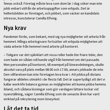
finnas också. Företag måste leva som dom lär. I dag söker man inte
jobb enbart utifrån de arbetsuppgifter som erbjuds. Det är
helhetsbilden av företaget, och jobbet, som väcker en kandidats
intresse, konstaterar Camilla Elfving.
Nya krav
Pandemin förde, som bekant, med sig nya möjligheter att arbeta från
hemmet. Många arbetsgivare fortsätter att erbjuda möjligheten att
växla arbete från hemmet med arbete på kontoret.
– Tidigare var det självklart att vissa roller hade lite friare tider, den
som hade en sådan roll kunde utgå från hemmet om det passade.
Men personalen på kontoret, till exempel på löneavdelningen, skulle
absolut vara på plats mellan 08.00 och 17.00, annars jobbade de inte.
Den villfarelsen kan inte företagen leva kvar i. Att jobba på distans
fungerar alldeles utmärkt i de flesta fall. Det är supertydligt att det vi
kallar work-life balance gynnas av möjligheten att kunna jobba hemma
ibland, och sådana lösningar som gör vardagen lättare lockar vid
nyanställning, säger Camilla Elfving som de senaste åren har varit
inriktad på rekrytering inom löneyrket.
Låt det ta tid