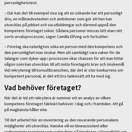
personlighetstest.
– Där kan det till exempel visa sig att en sökande har ett personligt
driv, en målmedvetenhet och ambitioner som gör att hen kan
utvecklas på jobbet och via utbildningar och därmed uppnå den
kompetens företaget söker. Sådana personer missas lätt utan rätt
sorts urvalsprocesser, säger Camilla Elfving och fortsätter:
– Företag ska naturligtvis söka en person med den kompetens och
den personlighet man önskar. Men att samtidigt vara vaken för de
talanger som dyker upp i processen ökar chansen för att man hittar
någon som kan utvecklas till att möta företagets krav och önskemål.
Vid rekrytering till konsultbranschen, där det är stor konkurrens om
kompetent personal, är det ett bra tankesätt att ha med sig.
Vad behöver företaget?
När det är tid att rekrytera är nummer ett en analys av vilken
kompetens företaget faktiskt behöver. I dag och i framtiden. Att gå
på magkänsla håller inte.
Till det arbetet hör en inventering av den nuvarande personalens
möjligheter att utvecklas. Kanske vill en löneassistent eller
redovisningsassistent som redan finns på lönelistan vidareutbilda sig