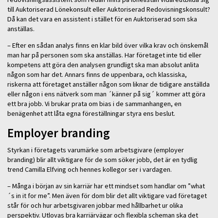
till Auktoriserad Lönekonsult eller Auktoriserad Redovisningskonsult?
Då kan det vara en assistent i stället för en Auktoriserad som ska
anställas.
– Efter en sådan analys finns en klar bild över vilka krav och önskemål
man har på personen som ska anställas. Har företaget inte tid eller
kompetens att göra den analysen grundligt ska man absolut anlita
någon som har det. Annars finns de uppenbara, och klassiska,
riskerna att företaget anställer någon som liknar de tidigare anställda
eller någon i ens nätverk som man ´känner på sig´ kommer att göra
ett bra jobb. Vi brukar prata om bias i de sammanhangen, en
benägenhet att låta egna föreställningar styra ens beslut.
Employer branding
Styrkan i företagets varumärke som arbetsgivare (employer
branding) blir allt viktigare för de som söker jobb, det är en tydlig
trend Camilla Elfving och hennes kollegor ser i vardagen.
– Många i början av sin karriär har ett mindset som handlar om ”what
´s in it for me”. Men även för dom blir det allt viktigare vad företaget
står för och hur arbetsgivaren jobbar med hållbarhet ur olika
perspektiv. Utlovas bra karriärvägar och flexibla scheman ska det