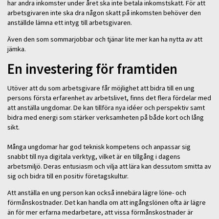
har andra inkomster under året ska inte betala inkomstskatt. För att
arbetsgivaren inte ska dra någon skatt på inkomsten behöver den
anställde lämna ett intyg till arbetsgivaren.
Även den som sommarjobbar och tjänar lite mer kan ha nytta av att
jämka.
En investering för framtiden
Utöver att du som arbetsgivare får möjlighet att bidra till en ung
persons första erfarenhet av arbetslivet, finns det flera fördelar med
att anställa ungdomar. De kan tillföra nya idéer och perspektiv samt
bidra med energi som stärker verksamheten på både kort och lång
sikt.
Många ungdomar har god teknisk kompetens och anpassar sig
snabbt till nya digitala verktyg, vilket är en tillgång i dagens
arbetsmiljö. Deras entusiasm och vilja att lära kan dessutom smitta av
sig och bidra till en positiv företagskultur.
Att anställa en ung person kan också innebära lägre löne- och
förmånskostnader. Det kan handla om att ingångslönen ofta är lägre
än för mer erfarna medarbetare, att vissa förmånskostnader är