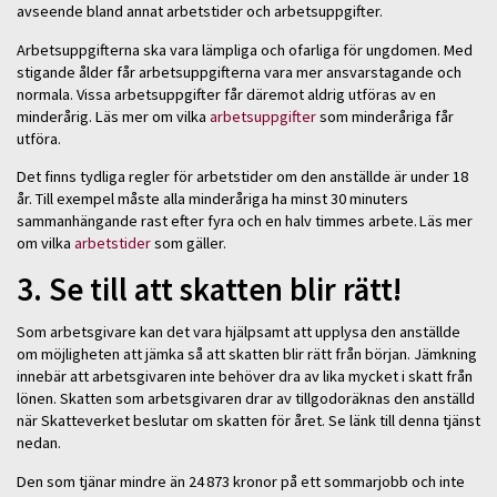
avseende bland annat arbetstider och arbetsuppgifter.
Arbetsuppgifterna ska vara lämpliga och ofarliga för ungdomen. Med
stigande ålder får arbetsuppgifterna vara mer ansvarstagande och
normala. Vissa arbetsuppgifter får däremot aldrig utföras av en
minderårig. Läs mer om vilka
arbetsuppgifter
som minderåriga får
utföra.
Det finns tydliga regler för arbetstider om den anställde är under 18
år. Till exempel måste alla minderåriga ha minst 30 minuters
sammanhängande rast efter fyra och en halv timmes arbete. Läs mer
om vilka
arbetstider
som gäller.
3. Se till att skatten blir rätt!
Som arbetsgivare kan det vara hjälpsamt att upplysa den anställde
om möjligheten att jämka så att skatten blir rätt från början. Jämkning
innebär att arbetsgivaren inte behöver dra av lika mycket i skatt från
lönen. Skatten som arbetsgivaren drar av tillgodoräknas den anställd
när Skatteverket beslutar om skatten för året. Se länk till denna tjänst
nedan.
Den som tjänar mindre än 24 873 kronor på ett sommarjobb och inte