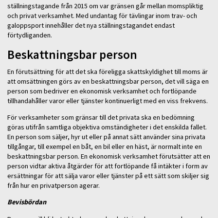
ställningstagande från 2015 om var gränsen går mellan momspliktig
och privat verksamhet. Med undantag för tävlingar inom trav- och
galoppsport innehåller det nya ställningstagandet endast
förtydliganden.
Beskattningsbar person
En förutsättning för att det ska föreligga skattskyldighet till moms är
att omsättningen görs av en beskattningsbar person, det vill säga en
person som bedriver en ekonomisk verksamhet och fortlöpande
tillhandahåller varor eller tjänster kontinuerligt med en viss frekvens.
För verksamheter som gränsar till det privata ska en bedömning
göras utifrån samtliga objektiva omständigheter i det enskilda fallet.
En person som säljer, hyr ut eller på annat sätt använder sina privata
tillgångar, till exempel en båt, en bil eller en häst, är normalt inte en
beskattningsbar person. En ekonomisk verksamhet förutsätter att en
person vidtar aktiva åtgärder för att fortlöpande få intäkter i form av
ersättningar för att sälja varor eller tjänster på ett sätt som skiljer sig
från hur en privatperson agerar.
Bevisbördan