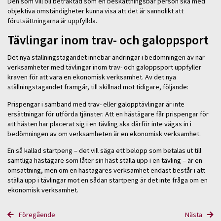
Den som vill bli betraktad som en beskattningsbar person ska med
objektiva omständigheter kunna visa att det är sannolikt att
förutsättningarna är uppfyllda.
Tävlingar inom trav- och galoppsport
Det nya ställningstagandet innebär ändringar i bedömningen av när
verksamheter med tävlingar inom trav- och galoppsport uppfyller
kraven för att vara en ekonomisk verksamhet. Av det nya
ställningstagandet framgår, till skillnad mot tidigare, följande:
Prispengar i samband med trav- eller galopptävlingar är inte
ersättningar för utförda tjänster. Att en hästägare får prispengar för
att hästen har placerat sig i en tävling ska därför inte vägas in i
bedömningen av om verksamheten är en ekonomisk verksamhet.
En så kallad startpeng – det vill säga ett belopp som betalas ut till
samtliga hästägare som låter sin häst ställa upp i en tävling – är en
omsättning, men om en hästägares verksamhet endast består i att
ställa upp i tävlingar mot en sådan startpeng är det inte fråga om en
ekonomisk verksamhet.
Föregående
Nästa