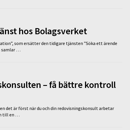
tjänst hos Bolagsverket
tion”, som ersätter den tidigare tjänsten ”Söka ett ärende
en samlar …
onsulten – få bättre kontroll
en det är först när du och din redovisningskonsult arbetar
 till en …