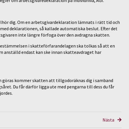
egler om arbetsgivaredeklaration på individnivå, AGI.
lhör dig. Om en arbetsgivardeklaration lämnats i rätt tid och
t med deklarationen, så kallade automatiska beslut. Efter det
sgivaren inte längre förfoga över den avdragna skatten.
bestämmelsen i skatteförfarandelagen ska tolkas så att en
om anställd endast kan ske innan skatteavdraget har
an göras kommer skatten att tillgodoräknas dig i samband
ret. Du får därför ligga ute med pengarna till dess du får
jordes.
Nästa