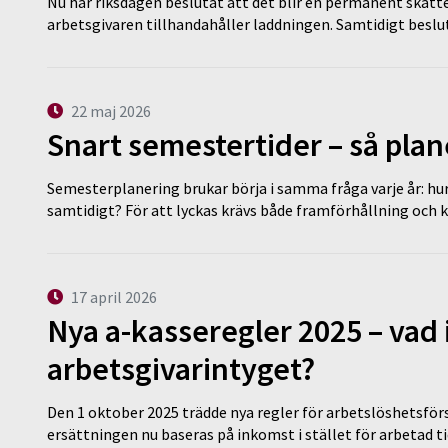
Nu har riksdagen beslutat att det blir en permanent skatt
arbetsgivaren tillhandahåller laddningen. Samtidigt bes
22 maj 2026
Snart semestertider – så plan
Semesterplanering brukar börja i samma fråga varje år: hu
samtidigt? För att lyckas krävs både framförhållning och 
17 april 2026
Nya a-kasseregler 2025 – vad 
arbetsgivarintyget?
Den 1 oktober 2025 trädde nya regler för arbetslöshetsförs
ersättningen nu baseras på inkomst i stället för arbetad t