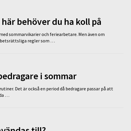
 här behöver du ha koll på
ed sommarvikarier och feriearbetare. Men även om
rbetsrättsliga regler som …
 bedragare i sommar
tiner. Det är också en period då bedragare passar på att
dda …
vändas till?