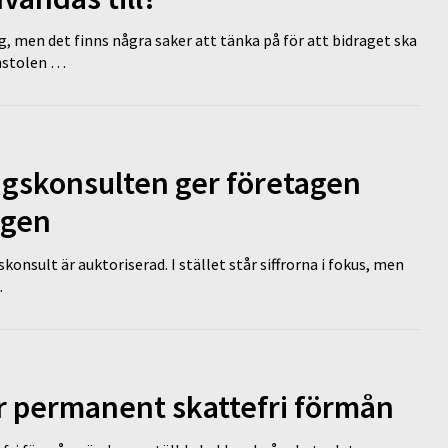
g, men det finns några saker att tänka på för att bidraget ska
omstolen …
ngskonsulten ger företagen
ägen
nsult är auktoriserad. I stället står siffrorna i fokus, men
…
ir permanent skattefri förmån