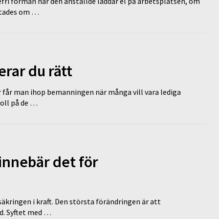
efri förmån när den anställde laddar el på arbetsplatsen, om
lutades om …
erar du rätt
r får man ihop bemanningen när många vill vara lediga
koll på de …
innebär det för
äkringen i kraft. Den största förändringen är att
id. Syftet med …