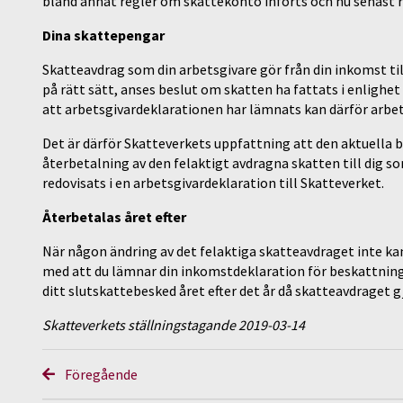
bland annat regler om skattekonto införts och nu senast r
Dina skattepengar
Skatteavdrag som din arbetsgivare gör från din inkomst til
på rätt sätt, anses beslut om skatten ha fattats i enlighe
att arbetsgivardeklarationen har lämnats kan därför arbet
Det är därför Skatteverkets uppfattning att den aktuella 
återbetalning av den felaktigt avdragna skatten till dig s
redovisats i en arbetsgivardeklaration till Skatteverket.
Återbetalas året efter
När någon ändring av det felaktiga skatteavdraget inte k
med att du lämnar din inkomstdeklaration för beskattningså
ditt slutskattebesked året efter det år då skatteavdraget g
Skatteverkets ställningstagande 2019-03-14
Föregående