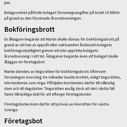
juni.
Bolagsverket påförde bolaget förseningsavgifter på totalt 10 000 kr
på grund av den försenade årsredovisningen.
Bokföringsbrott
En åklagare begärde att Martin skulle dömas för bokföringsbrott på
grund av att han av uppsåt eller oaktsamhet åsidosatt bolagets
bokföringsskyldighet genom att inte upprätta bolagets
årsredovisning i rätt tid. Åklagaren begärde även att bolaget skulle
åläggas en företagsbot.
Martin dömdes av tingsrätten för bokföringsbrott. Eftersom
förseningen översteg tre månader kunde brottet, enligt tingsrätten,
inte bedömas som ringa. Påföljden bestämdes därför till villkorlig
dom och 40 dagsböter. Tingsrätten ansåg dock att det i detta fall
fanns tillräckliga skäl för att efterge företagsboten.
Företagsboten kom därför att prövas av Hovrätten för västra
Sverige.
Företagsbot