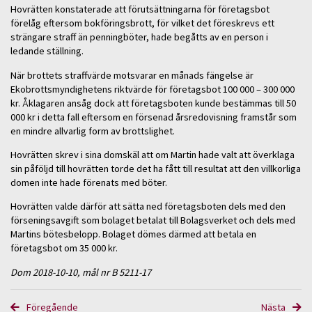
Hovrätten konstaterade att förutsättningarna för företagsbot
förelåg eftersom bokföringsbrott, för vilket det föreskrevs ett
strängare straff än penningböter, hade begåtts av en person i
ledande ställning.
När brottets straffvärde motsvarar en månads fängelse är
Ekobrottsmyndighetens riktvärde för företagsbot 100 000 – 300 000
kr. Åklagaren ansåg dock att företagsboten kunde bestämmas till 50
000 kr i detta fall eftersom en försenad årsredovisning framstår som
en mindre allvarlig form av brottslighet.
Hovrätten skrev i sina domskäl att om Martin hade valt att överklaga
sin påföljd till hovrätten torde det ha fått till resultat att den villkorliga
domen inte hade förenats med böter.
Hovrätten valde därför att sätta ned företagsboten dels med den
förseningsavgift som bolaget betalat till Bolagsverket och dels med
Martins bötesbelopp. Bolaget dömes därmed att betala en
företagsbot om 35 000 kr.
Dom 2018-10-10, mål nr B 5211-17
Föregående
Nästa