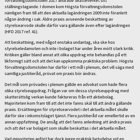
förvaltningsdomstolen 2017 ändrade Skatteverket sitt
ställningstagande. I domen kom Högsta förvaltningsdomstolen
nämligen fram till att den aktuella lagändringen 2009 inte föranlett
någon ändring i sak. Äldre praxis avseende beskattning av
styrelsearvode skulle därför vara gällande även efter lagändringen
(HFD 2017 ref. 41).
Att beskattning, med något enstaka undantag, ska ske hos
styrelseledamoten och inte i bolaget har under åren mött stark kritik.
Kritiken gäller bland annat att olika uppdrag inte behandlas på ett
likformigt sätt och att det kan uppkomma praktiska problem. Högsta
förvaltningsdomstolen har därför i ett mål i plenum, det vill säga med
samtliga justitieråd, prövat om praxis bör ändras.
Det mål som prövades i plenum gällde en advokat som hade flera
olika styrelseuppdrag. Frågan var om dessa styrelseuppdrag med
skatterättslig verkan kunde faktureras från ett aktiebolag.
Majoriteten kom fram till att det inte fanns skäl till att ändra gällande
praxis. Ersättningen för styrelsearvodet i det aktuella målet skulle
därför ske i inkomstslaget tjänst. Flera justitieråd var emellertid av en
annan uppfattning. De ansåg att det fanns anledning att ändra praxis
och att det var bolaget som skulle beskattas i det aktuella målet.
Vad minoriteten anfört har dock ingen praktisk betydelse vid en