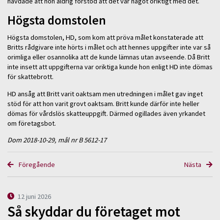
hävdade att hon aldrig förstod att det var något oriktigt med det.
Högsta domstolen
Högsta domstolen, HD, som kom att pröva målet konstaterade att
Britts rådgivare inte hörts i målet och att hennes uppgifter inte var så
orimliga eller osannolika att de kunde lämnas utan avseende. Då Britt
inte insett att uppgifterna var oriktiga kunde hon enligt HD inte dömas
för skattebrott.
HD ansåg att Britt varit oaktsam men utredningen i målet gav inget
stöd för att hon varit grovt oaktsam. Britt kunde därför inte heller
dömas för vårdslös skatteuppgift. Därmed ogillades även yrkandet
om företagsbot.
Dom 2018-10-29, mål nr B 5612-17
Föregående
Nästa
12 juni 2026
Så skyddar du företaget mot