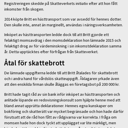
Registreringen skedde på Skatteverkets initiativ efter att hon fått
inkomster från skogen.
2014 köpte Britt en hästtransport som var avsedd för hennes dotter.
Den skulle inte, annat än marginellt, användas i näringsverksamheten.
Inköpet av hästtransporten ledde dock till att Britt gjorde ett
felaktigt momsavdrag i den momsdeklaration hon lämnade 2015 och
felaktigt drog av för värdeminskning i sin inkomstdeklaration samma
år. Detta upptäcktes efter förfrågan från Skatteverket.
Åtal för skattebrott
De lämnade uppgifterna ledde till att Britt åtalades för skattebrott
och i andra hand för vårdslös skatteuppgift. Åklagaren yrkade även
att den enskilda firman skulle åläggas en företagsbot på 200 000 kr.
Britt hade tagit råd av sin bank inför inköpet av hästtransporten och
anlitade löpande en redovisningskonsult som hjälpte henne med att
bland annat upprätta deklarationer. Hennes egna kunskaper om
bokföring och skatterätt var mycket begränsade och hon hade därför
förutsatt att de råd hon fått av rådgivarna var korrekta. I fråga om
momsen hade hon dock tyckt att upplägget var lite märkligt, men