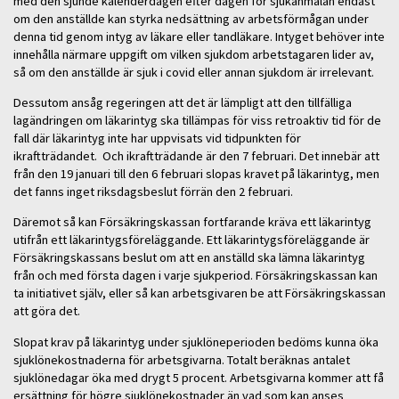
med den sjunde kalenderdagen efter dagen för sjukanmälan endast
om den anställde kan styrka nedsättning av arbetsförmågan under
denna tid genom intyg av läkare eller tandläkare. Intyget behöver inte
innehålla närmare uppgift om vilken sjukdom arbetstagaren lider av,
så om den anställde är sjuk i covid eller annan sjukdom är irrelevant.
Dessutom ansåg regeringen att det är lämpligt att den tillfälliga
lagändringen om läkarintyg ska tillämpas för viss retroaktiv tid för de
fall där läkarintyg inte har uppvisats vid tidpunkten för
ikraftträdandet. Och ikraftträdande är den 7 februari. Det innebär att
från den 19 januari till den 6 februari slopas kravet på läkarintyg, men
det fanns inget riksdagsbeslut förrän den 2 februari.
Däremot så kan Försäkringskassan fortfarande kräva ett läkarintyg
utifrån ett läkarintygsföreläggande. Ett läkarintygsföreläggande är
Försäkringskassans beslut om att en anställd ska lämna läkarintyg
från och med första dagen i varje sjukperiod. Försäkringskassan kan
ta initiativet själv, eller så kan arbetsgivaren be att Försäkringskassan
att göra det.
Slopat krav på läkarintyg under sjuklöneperioden bedöms kunna öka
sjuklönekostnaderna för arbetsgivarna. Totalt beräknas antalet
sjuklönedagar öka med drygt 5 procent. Arbetsgivarna kommer att få
ersättning för högre sjuklönekostnader än vad som kan anses