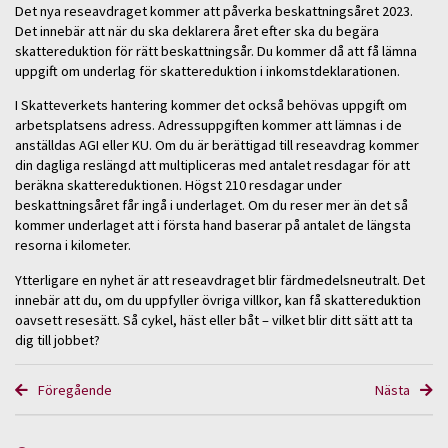
Det nya reseavdraget kommer att påverka beskattningsåret 2023.
Det innebär att när du ska deklarera året efter ska du begära
skattereduktion för rätt beskattningsår. Du kommer då att få lämna
uppgift om underlag för skattereduktion i inkomstdeklarationen.
I Skatteverkets hantering kommer det också behövas uppgift om
arbetsplatsens adress. Adressuppgiften kommer att lämnas i de
anställdas AGI eller KU. Om du är berättigad till reseavdrag kommer
din dagliga reslängd att multipliceras med antalet resdagar för att
beräkna skattereduktionen. Högst 210 resdagar under
beskattningsåret får ingå i underlaget. Om du reser mer än det så
kommer underlaget att i första hand baserar på antalet de längsta
resorna i kilometer.
Ytterligare en nyhet är att reseavdraget blir färdmedelsneutralt. Det
innebär att du, om du uppfyller övriga villkor, kan få skattereduktion
oavsett resesätt. Så cykel, häst eller båt – vilket blir ditt sätt att ta
dig till jobbet?
Föregående
Nästa