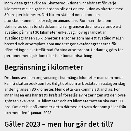
inom vissa gränsvärden. Skattereduktionen innebär att för varje
kilometer mellan gränsvärdena blir det en reduktion av skatten med
50 öre per kilometer. Det blir en skillnad om du bor i en
storstadskommun eller någon annanstans. Bor man i det som
definieras som storstadskommun är gränsvärdet motsvarande ett
avstånd på minst 30 kilometer enkel väg. I övriga landet är
avståndsgränsen 15 kilometer. Personer som har ett avstånd mellan
bostad och arbetsplats som understiger avståndsgränserna får
därmed ingen skattelättnad för sina arbetsresor. Undantag görs för
personer med sjukdom eller funktionsnedsättning.
Begränsning i kilometer
Det finns även en begränsning i hur många kilometer man som mest
kan få skattereduktion för. Enligt det som är beslutat i riksdagen idag
är den gränsen 80 kilometer. Men detta kan komma att ändras. För
innan lagen ens har trätt i kraft så föreslås av regeringen att den övre
gränsen ska vara 120 kilometer och att kilometersatsen ska vara 80
öre. Om det blir så kommer detta därmed att vara det som gäller från
och med den 1 januari 2023.
Gäller 2023 – men hur går det till?