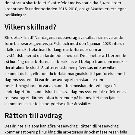
det största skattefelet. Skattefelet motsvarar cirka 2,4 miljarder
kronor per år under perioden 2016–2018, enligt Skatteverkets egna
beräkningar.
Vilken skillnad?
Blir det skillnad? När dagens reseavdrag avskaffas i sin nuvarande
form blir svaret givetvis ja. Från och med den 1 januari 2023 införs i
stället en skattelättnad för längre arbetsresor som är
avståndsbaserad och färdmedelsneutral. Det innebär att beroende
på hur lång din arbetsresa är beräknas ett belopp fram som minskar
din uträknade skatt. Skattereduktionen påverkas inte av vilken
inkomst du har, eller om du betalar marginalskatt. I jämförelse med
dagens system då värdet av avdraget minskar när den
beskattningsbara förvärvsinkomsten minskar, det vill säga då
underlaget för inkomstskatt sänks. I dagens system blir effekten av
reseavdraget därmed olika beroende på hur mycket man tjänar.
Inkomsten ska inte ha betydelse efter årsskiftet.
Rätten till avdrag
Det är inte alla som kan göra reseavdrag. Rätten till reseavdrag
kommer att bero på hur lång din arbetsresa är och måste resan falla